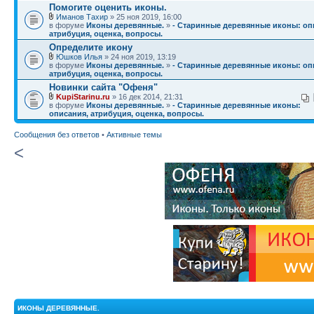
Помогите оценить иконы.
Иманов Тахир
» 25 ноя 2019, 16:00
в форуме
Иконы деревянные.
»
- Старинные деревянные иконы: оп
атрибуция, оценка, вопросы.
Определите икону
Юшков Илья
» 24 ноя 2019, 13:19
в форуме
Иконы деревянные.
»
- Старинные деревянные иконы: оп
атрибуция, оценка, вопросы.
Новинки сайта "Офеня"
KupiStarinu.ru
» 16 дек 2014, 21:31
в форуме
Иконы деревянные.
»
- Старинные деревянные иконы:
описания, атрибуция, оценка, вопросы.
Сообщения без ответов
•
Активные темы
<
ИКОНЫ ДЕРЕВЯННЫЕ.