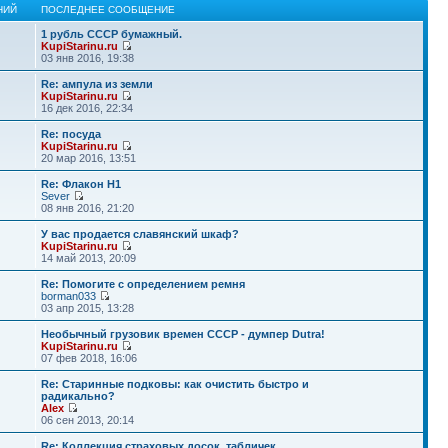
НИЙ
ПОСЛЕДНЕЕ СООБЩЕНИЕ
1 рубль СССР бумажный.
KupiStarinu.ru
03 янв 2016, 19:38
Re: ампула из земли
KupiStarinu.ru
16 дек 2016, 22:34
Re: посуда
KupiStarinu.ru
20 мар 2016, 13:51
Re: Флакон Н1
Sever
08 янв 2016, 21:20
У вас продается славянский шкаф?
KupiStarinu.ru
14 май 2013, 20:09
Re: Помогите с определением ремня
borman033
03 апр 2015, 13:28
Необычный грузовик времен СССР - думпер Dutra!
KupiStarinu.ru
07 фев 2018, 16:06
Re: Старинные подковы: как очистить быстро и
радикально?
Alex
06 сен 2013, 20:14
Re: Коллекция страховых досок, табличек.