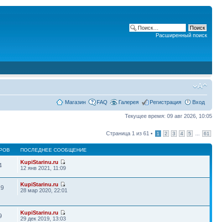
Расширенный поиск
Магазин
FAQ
Галерея
Регистрация
Вход
Текущее время: 09 авг 2026, 10:05
Страница
1
из
61
•
...
1
2
3
4
5
61
РОВ
ПОСЛЕДНЕЕ СООБЩЕНИЕ
KupiStarinu.ru
4
12 янв 2021, 11:09
KupiStarinu.ru
19
28 мар 2020, 22:01
KupiStarinu.ru
9
29 дек 2019, 13:03