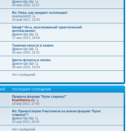
Дракон Шу-Шу
09 июн 2016, 11:57
Re: Пиво, как предмет коллекции!
skameykin22
20 май 2017, 12:53
Шкаф? Не-а, эксклюзивный туристический
автобагажник!
Дракон Шу-Шу
17 июл 2013, 18:54
Тушеная капуста в казане.
Дракон Шу-Шу
28 июл 2015, 16:31
Цветы флоксы и лилии.
Дракон Шу-Шу
28 июл 2015, 16:24
Нет сообщений
НИЙ
ПОСЛЕДНЕЕ СООБЩЕНИЕ
Правила форума "Купи старину!"
KupiStarinu.ru
18 апр 2013, 17:43
Re: Приветствуем Участников на новом форуме "Купи
старину!"!
Дракон Шу-Шу
24 апр 2013, 18:42
Нет сообщений