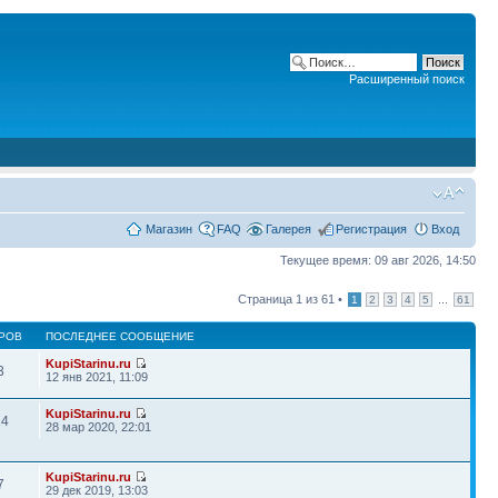
Расширенный поиск
Магазин
FAQ
Галерея
Регистрация
Вход
Текущее время: 09 авг 2026, 14:50
Страница
1
из
61
•
...
1
2
3
4
5
61
РОВ
ПОСЛЕДНЕЕ СООБЩЕНИЕ
KupiStarinu.ru
3
12 янв 2021, 11:09
KupiStarinu.ru
14
28 мар 2020, 22:01
KupiStarinu.ru
7
29 дек 2019, 13:03