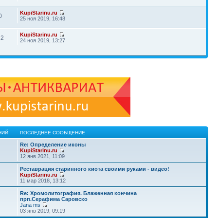
KupiStarinu.ru
0
25 ноя 2019, 16:48
KupiStarinu.ru
22
24 ноя 2019, 13:27
НИЙ
ПОСЛЕДНЕЕ СООБЩЕНИЕ
Re: Определение иконы
KupiStarinu.ru
12 янв 2021, 11:09
Реставрация старинного киота своими руками - видео!
KupiStarinu.ru
11 мар 2018, 13:12
Re: Хромолитография. Блаженная кончина
прп.Серафима Саровско
Jana ms
03 янв 2019, 09:19