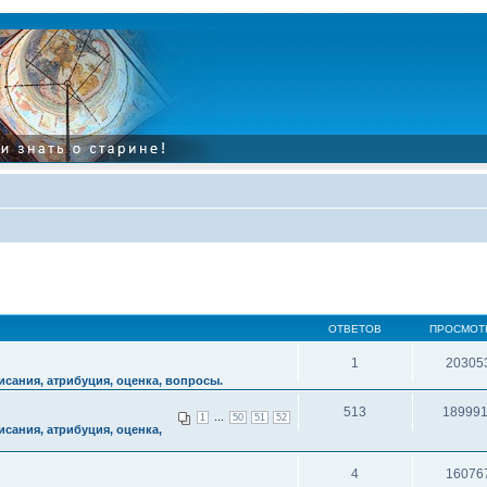
ОТВЕТОВ
ПРОСМОТ
1
20305
сания, атрибуция, оценка, вопросы.
513
18999
...
1
50
51
52
сания, атрибуция, оценка,
4
16076