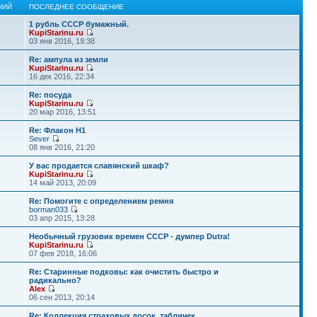
НИЙ
ПОСЛЕДНЕЕ СООБЩЕНИЕ
1 рубль СССР бумажный.
KupiStarinu.ru
03 янв 2016, 19:38
Re: ампула из земли
KupiStarinu.ru
16 дек 2016, 22:34
Re: посуда
KupiStarinu.ru
20 мар 2016, 13:51
Re: Флакон Н1
Sever
08 янв 2016, 21:20
У вас продается славянский шкаф?
KupiStarinu.ru
14 май 2013, 20:09
Re: Помогите с определением ремня
borman033
03 апр 2015, 13:28
Необычный грузовик времен СССР - думпер Dutra!
KupiStarinu.ru
07 фев 2018, 16:06
Re: Старинные подковы: как очистить быстро и
радикально?
Alex
06 сен 2013, 20:14
Re: Коллекция страховых досок, табличек.