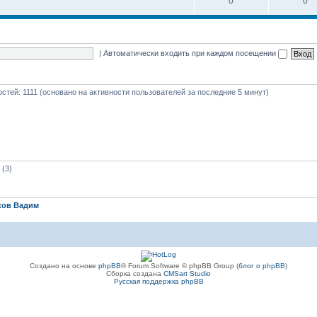
0
0
|
Автоматически входить при каждом посещении
гостей: 1111 (основано на активности пользователей за последние 5 минут)
(3)
ков Вадим
Создано на основе
phpBB
® Forum Software © phpBB Group (
блог о phpBB
)
Сборка создана
CMSart Studio
Русская поддержка phpBB