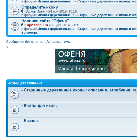
в форуме
Иконы деревянные.
»
- Старинные деревянные иконы: опи
Определите икону
Юшков Илья
» 24 ноя 2019, 13:19
в форуме
Иконы деревянные.
»
- Старинные деревянные иконы: опи
Новинки сайта "Офеня"
KupiStarinu.ru
» 16 дек 2014, 21:31
в форуме
Иконы деревянные.
»
- Старинные деревянные иконы: опи
вопросы.
Сообщения без ответов
•
Активные темы
<
ИКОНЫ ДЕРЕВЯННЫЕ.
- Старинные деревянные иконы: описания, атрибуция, о
- Киоты для икон.
- Разное.