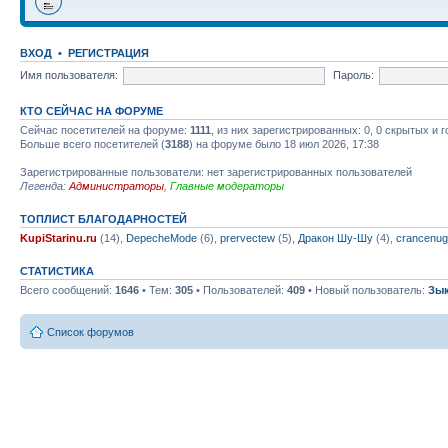
ВХОД
•
РЕГИСТРАЦИЯ
Имя пользователя:
Пароль:
КТО СЕЙЧАС НА ФОРУМЕ
Сейчас посетителей на форуме:
1111
, из них зарегистрированных: 0, 0 скрытых и 
Больше всего посетителей (
3188
) на форуме было 18 июл 2026, 17:38
Зарегистрированные пользователи: нет зарегистрированных пользователей
Легенда:
Администраторы
,
Главные модераторы
ТОПЛИСТ БЛАГОДАРНОСТЕЙ
KupiStarinu.ru
(14),
DepecheMode
(6),
prervectew
(5),
Дракон Шу-Шу
(4),
crancenug
СТАТИСТИКА
Всего сообщений:
1646
• Тем:
305
• Пользователей:
409
• Новый пользователь:
Зы
Список форумов