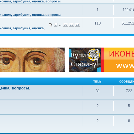
сания, атрибуция, оценка, вопросы.
1
11141
сания, атрибуция, оценка, вопросы.
110
51125
...
1
10
11
12
сания, атрибуция, оценка,
ТЕМЫ
СООБЩЕ
ценка, вопросы.
31
722
2
5
2
8