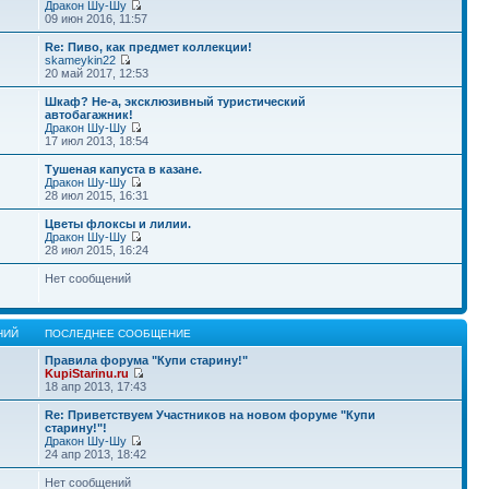
Дракон Шу-Шу
09 июн 2016, 11:57
Re: Пиво, как предмет коллекции!
skameykin22
20 май 2017, 12:53
Шкаф? Не-а, эксклюзивный туристический
автобагажник!
Дракон Шу-Шу
17 июл 2013, 18:54
Тушеная капуста в казане.
Дракон Шу-Шу
28 июл 2015, 16:31
Цветы флоксы и лилии.
Дракон Шу-Шу
28 июл 2015, 16:24
Нет сообщений
НИЙ
ПОСЛЕДНЕЕ СООБЩЕНИЕ
Правила форума "Купи старину!"
KupiStarinu.ru
18 апр 2013, 17:43
Re: Приветствуем Участников на новом форуме "Купи
старину!"!
Дракон Шу-Шу
24 апр 2013, 18:42
Нет сообщений