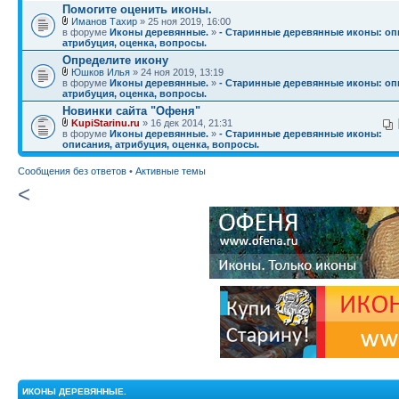
Помогите оценить иконы.
Иманов Тахир
» 25 ноя 2019, 16:00
в форуме
Иконы деревянные.
»
- Старинные деревянные иконы: оп
атрибуция, оценка, вопросы.
Определите икону
Юшков Илья
» 24 ноя 2019, 13:19
в форуме
Иконы деревянные.
»
- Старинные деревянные иконы: оп
атрибуция, оценка, вопросы.
Новинки сайта "Офеня"
KupiStarinu.ru
» 16 дек 2014, 21:31
в форуме
Иконы деревянные.
»
- Старинные деревянные иконы:
описания, атрибуция, оценка, вопросы.
Сообщения без ответов
•
Активные темы
<
ИКОНЫ ДЕРЕВЯННЫЕ.