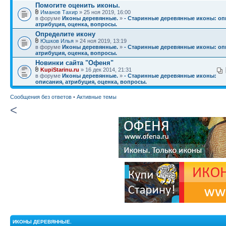
Помогите оценить иконы.
Иманов Тахир
» 25 ноя 2019, 16:00
в форуме
Иконы деревянные.
»
- Старинные деревянные иконы: оп
атрибуция, оценка, вопросы.
Определите икону
Юшков Илья
» 24 ноя 2019, 13:19
в форуме
Иконы деревянные.
»
- Старинные деревянные иконы: оп
атрибуция, оценка, вопросы.
Новинки сайта "Офеня"
KupiStarinu.ru
» 16 дек 2014, 21:31
в форуме
Иконы деревянные.
»
- Старинные деревянные иконы:
описания, атрибуция, оценка, вопросы.
Сообщения без ответов
•
Активные темы
<
ИКОНЫ ДЕРЕВЯННЫЕ.