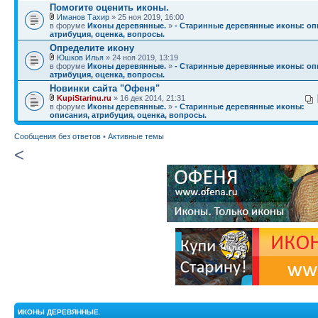
Помогите оценить иконы.
Иманов Тахир
» 25 ноя 2019, 16:00
в форуме
Иконы деревянные.
»
- Старинные деревянные иконы: оп
атрибуция, оценка, вопросы.
Определите икону
Юшков Илья
» 24 ноя 2019, 13:19
в форуме
Иконы деревянные.
»
- Старинные деревянные иконы: оп
атрибуция, оценка, вопросы.
Новинки сайта "Офеня"
KupiStarinu.ru
» 16 дек 2014, 21:31
в форуме
Иконы деревянные.
»
- Старинные деревянные иконы:
описания, атрибуция, оценка, вопросы.
Сообщения без ответов
•
Активные темы
<
ИКОНЫ ДЕРЕВЯННЫЕ.