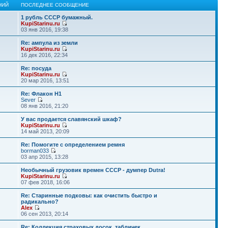
НИЙ
ПОСЛЕДНЕЕ СООБЩЕНИЕ
1 рубль СССР бумажный.
KupiStarinu.ru
03 янв 2016, 19:38
Re: ампула из земли
KupiStarinu.ru
16 дек 2016, 22:34
Re: посуда
KupiStarinu.ru
20 мар 2016, 13:51
Re: Флакон Н1
Sever
08 янв 2016, 21:20
У вас продается славянский шкаф?
KupiStarinu.ru
14 май 2013, 20:09
Re: Помогите с определением ремня
borman033
03 апр 2015, 13:28
Необычный грузовик времен СССР - думпер Dutra!
KupiStarinu.ru
07 фев 2018, 16:06
Re: Старинные подковы: как очистить быстро и
радикально?
Alex
06 сен 2013, 20:14
Re: Коллекция страховых досок, табличек.