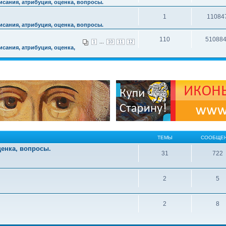
сания, атрибуция, оценка, вопросы.
1
11084
сания, атрибуция, оценка, вопросы.
110
51088
...
1
10
11
12
сания, атрибуция, оценка,
ТЕМЫ
СООБЩЕ
ценка, вопросы.
31
722
2
5
2
8