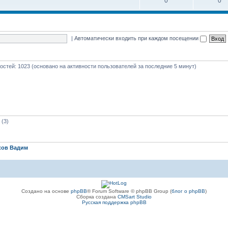
0
0
|
Автоматически входить при каждом посещении
 гостей: 1023 (основано на активности пользователей за последние 5 минут)
(3)
ков Вадим
Создано на основе
phpBB
® Forum Software © phpBB Group (
блог о phpBB
)
Сборка создана
CMSart Studio
Русская поддержка phpBB