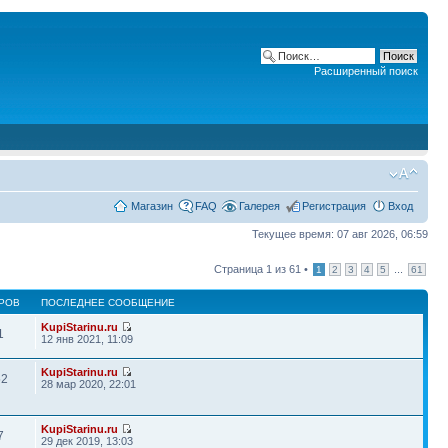
Расширенный поиск
Магазин
FAQ
Галерея
Регистрация
Вход
Текущее время: 07 авг 2026, 06:59
Страница
1
из
61
•
...
1
2
3
4
5
61
РОВ
ПОСЛЕДНЕЕ СООБЩЕНИЕ
KupiStarinu.ru
1
12 янв 2021, 11:09
KupiStarinu.ru
52
28 мар 2020, 22:01
KupiStarinu.ru
7
29 дек 2019, 13:03