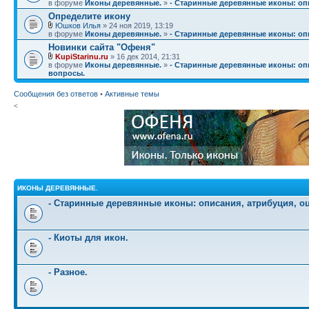
в форуме
Иконы деревянные.
»
- Старинные деревянные иконы: опи
Определите икону
Юшков Илья
» 24 ноя 2019, 13:19
в форуме
Иконы деревянные.
»
- Старинные деревянные иконы: опи
Новинки сайта "Офеня"
KupiStarinu.ru
» 16 дек 2014, 21:31
в форуме
Иконы деревянные.
»
- Старинные деревянные иконы: опи
вопросы.
Сообщения без ответов
•
Активные темы
<
ИКОНЫ ДЕРЕВЯННЫЕ.
- Старинные деревянные иконы: описания, атрибуция, о
- Киоты для икон.
- Разное.