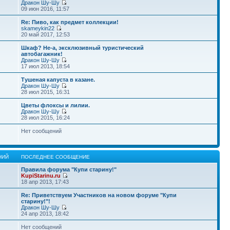
Дракон Шу-Шу
09 июн 2016, 11:57
Re: Пиво, как предмет коллекции!
skameykin22
20 май 2017, 12:53
Шкаф? Не-а, эксклюзивный туристический
автобагажник!
Дракон Шу-Шу
17 июл 2013, 18:54
Тушеная капуста в казане.
Дракон Шу-Шу
28 июл 2015, 16:31
Цветы флоксы и лилии.
Дракон Шу-Шу
28 июл 2015, 16:24
Нет сообщений
НИЙ
ПОСЛЕДНЕЕ СООБЩЕНИЕ
Правила форума "Купи старину!"
KupiStarinu.ru
18 апр 2013, 17:43
Re: Приветствуем Участников на новом форуме "Купи
старину!"!
Дракон Шу-Шу
24 апр 2013, 18:42
Нет сообщений