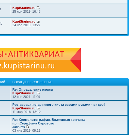
KupiStarinu.ru
7
25 ноя 2019, 16:48
KupiStarinu.ru
45
24 ноя 2019, 13:27
НИЙ
ПОСЛЕДНЕЕ СООБЩЕНИЕ
Re: Определение иконы
KupiStarinu.ru
12 янв 2021, 11:09
Реставрация старинного киота своими руками - видео!
KupiStarinu.ru
11 мар 2018, 13:12
Re: Хромолитография. Блаженная кончина
прп.Серафима Саровско
Jana ms
03 янв 2019, 09:19