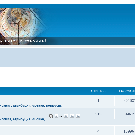
ОТВЕТОВ
ПРОСМОТ
1
20163
сания, атрибуция, оценка, вопросы.
513
18961
...
1
50
51
52
сания, атрибуция, оценка,
4
15996