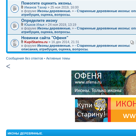
Помогите оценить иконы.
Иманов Тахир
» 25 ноя 2019, 16:00
в форуме
Иконы деревянные.
»
- Старинные деревянные иконы: оп
атрибуция, оценка, вопросы.
Определите икону
Юшков Илья
» 24 ноя 2019, 13:19
в форуме
Иконы деревянные.
»
- Старинные деревянные иконы: оп
атрибуция, оценка, вопросы.
Новинки сайта "Офеня"
KupiStarinu.ru
» 16 дек 2014, 21:31
в форуме
Иконы деревянные.
»
- Старинные деревянные иконы:
описания, атрибуция, оценка, вопросы.
Сообщения без ответов
•
Активные темы
<
ИКОНЫ ДЕРЕВЯННЫЕ.