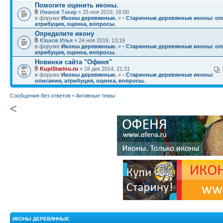
Помогите оценить иконы.
Иманов Тахир
» 25 ноя 2019, 16:00
в форуме
Иконы деревянные.
»
- Старинные деревянные иконы: оп
атрибуция, оценка, вопросы.
Определите икону
Юшков Илья
» 24 ноя 2019, 13:19
в форуме
Иконы деревянные.
»
- Старинные деревянные иконы: оп
атрибуция, оценка, вопросы.
Новинки сайта "Офеня"
KupiStarinu.ru
» 16 дек 2014, 21:31
в форуме
Иконы деревянные.
»
- Старинные деревянные иконы:
описания, атрибуция, оценка, вопросы.
Сообщения без ответов
•
Активные темы
<
ИКОНЫ ДЕРЕВЯННЫЕ.