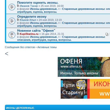
Помогите оценить иконы.
Иманов Тахир
» 25 ноя 2019, 16:00
в форуме
Иконы деревянные.
»
- Старинные деревянные иконы: оп
атрибуция, оценка, вопросы.
Определите икону
Юшков Илья
» 24 ноя 2019, 13:19
в форуме
Иконы деревянные.
»
- Старинные деревянные иконы: оп
атрибуция, оценка, вопросы.
Новинки сайта "Офеня"
KupiStarinu.ru
» 16 дек 2014, 21:31
в форуме
Иконы деревянные.
»
- Старинные деревянные иконы:
описания, атрибуция, оценка, вопросы.
Сообщения без ответов
•
Активные темы
<
ИКОНЫ ДЕРЕВЯННЫЕ.