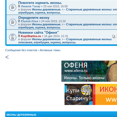
Помогите оценить иконы.
Иманов Тахир
» 25 ноя 2019, 16:00
в форуме
Иконы деревянные.
»
- Старинные деревянные иконы: оп
атрибуция, оценка, вопросы.
Определите икону
Юшков Илья
» 24 ноя 2019, 13:19
в форуме
Иконы деревянные.
»
- Старинные деревянные иконы: оп
атрибуция, оценка, вопросы.
Новинки сайта "Офеня"
KupiStarinu.ru
» 16 дек 2014, 21:31
в форуме
Иконы деревянные.
»
- Старинные деревянные иконы:
описания, атрибуция, оценка, вопросы.
Сообщения без ответов
•
Активные темы
<
ИКОНЫ ДЕРЕВЯННЫЕ.