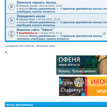
Помогите оценить иконы.
Иманов Тахир
» 25 ноя 2019, 16:00
в форуме
Иконы деревянные.
»
- Старинные деревянные иконы: оп
атрибуция, оценка, вопросы.
Определите икону
Юшков Илья
» 24 ноя 2019, 13:19
в форуме
Иконы деревянные.
»
- Старинные деревянные иконы: оп
атрибуция, оценка, вопросы.
Новинки сайта "Офеня"
KupiStarinu.ru
» 16 дек 2014, 21:31
в форуме
Иконы деревянные.
»
- Старинные деревянные иконы:
описания, атрибуция, оценка, вопросы.
Сообщения без ответов
•
Активные темы
<
ИКОНЫ ДЕРЕВЯННЫЕ.