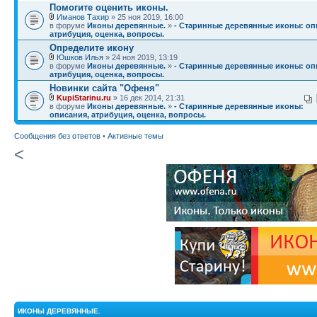
Помогите оценить иконы.
Иманов Тахир
» 25 ноя 2019, 16:00
в форуме
Иконы деревянные.
»
- Старинные деревянные иконы: оп
атрибуция, оценка, вопросы.
Определите икону
Юшков Илья
» 24 ноя 2019, 13:19
в форуме
Иконы деревянные.
»
- Старинные деревянные иконы: оп
атрибуция, оценка, вопросы.
Новинки сайта "Офеня"
KupiStarinu.ru
» 16 дек 2014, 21:31
в форуме
Иконы деревянные.
»
- Старинные деревянные иконы:
описания, атрибуция, оценка, вопросы.
Сообщения без ответов
•
Активные темы
<
ИКОНЫ ДЕРЕВЯННЫЕ.