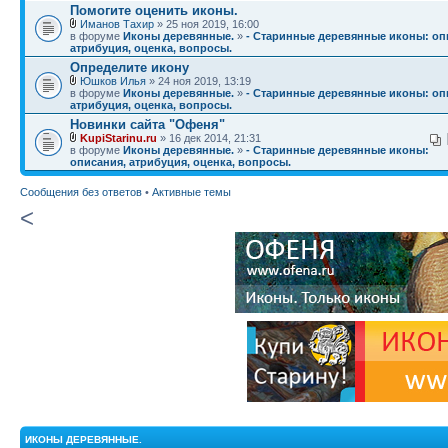
Помогите оценить иконы.
Иманов Тахир
» 25 ноя 2019, 16:00
в форуме
Иконы деревянные.
»
- Старинные деревянные иконы: оп
атрибуция, оценка, вопросы.
Определите икону
Юшков Илья
» 24 ноя 2019, 13:19
в форуме
Иконы деревянные.
»
- Старинные деревянные иконы: оп
атрибуция, оценка, вопросы.
Новинки сайта "Офеня"
KupiStarinu.ru
» 16 дек 2014, 21:31
в форуме
Иконы деревянные.
»
- Старинные деревянные иконы:
описания, атрибуция, оценка, вопросы.
Сообщения без ответов
•
Активные темы
<
ИКОНЫ ДЕРЕВЯННЫЕ.