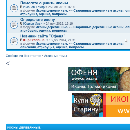
Помогите оценить иконы.
Иманов Тахир
» 25 ноя 2019, 16:00
в форуме
Иконы деревянные.
»
- Старинные деревянные иконы: оп
атрибуция, оценка, вопросы.
Определите икону
Юшков Илья
» 24 ноя 2019, 13:19
в форуме
Иконы деревянные.
»
- Старинные деревянные иконы: оп
атрибуция, оценка, вопросы.
Новинки сайта "Офеня"
KupiStarinu.ru
» 16 дек 2014, 21:31
в форуме
Иконы деревянные.
»
- Старинные деревянные иконы:
описания, атрибуция, оценка, вопросы.
Сообщения без ответов
•
Активные темы
<
ИКОНЫ ДЕРЕВЯННЫЕ.