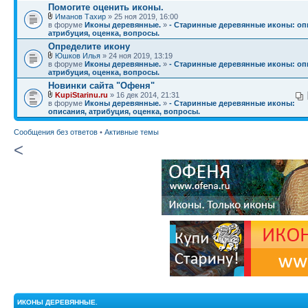
Помогите оценить иконы.
Иманов Тахир
» 25 ноя 2019, 16:00
в форуме
Иконы деревянные.
»
- Старинные деревянные иконы: оп
атрибуция, оценка, вопросы.
Определите икону
Юшков Илья
» 24 ноя 2019, 13:19
в форуме
Иконы деревянные.
»
- Старинные деревянные иконы: оп
атрибуция, оценка, вопросы.
Новинки сайта "Офеня"
KupiStarinu.ru
» 16 дек 2014, 21:31
в форуме
Иконы деревянные.
»
- Старинные деревянные иконы:
описания, атрибуция, оценка, вопросы.
Сообщения без ответов
•
Активные темы
<
ИКОНЫ ДЕРЕВЯННЫЕ.