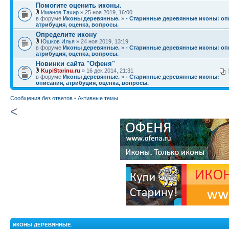
Помогите оценить иконы.
Иманов Тахир
» 25 ноя 2019, 16:00
в форуме
Иконы деревянные.
»
- Старинные деревянные иконы: оп
атрибуция, оценка, вопросы.
Определите икону
Юшков Илья
» 24 ноя 2019, 13:19
в форуме
Иконы деревянные.
»
- Старинные деревянные иконы: оп
атрибуция, оценка, вопросы.
Новинки сайта "Офеня"
KupiStarinu.ru
» 16 дек 2014, 21:31
в форуме
Иконы деревянные.
»
- Старинные деревянные иконы:
описания, атрибуция, оценка, вопросы.
Сообщения без ответов
•
Активные темы
<
ИКОНЫ ДЕРЕВЯННЫЕ.