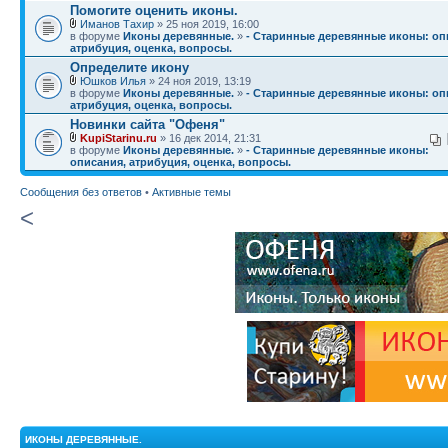
Помогите оценить иконы.
Иманов Тахир
» 25 ноя 2019, 16:00
в форуме
Иконы деревянные.
»
- Старинные деревянные иконы: оп
атрибуция, оценка, вопросы.
Определите икону
Юшков Илья
» 24 ноя 2019, 13:19
в форуме
Иконы деревянные.
»
- Старинные деревянные иконы: оп
атрибуция, оценка, вопросы.
Новинки сайта "Офеня"
KupiStarinu.ru
» 16 дек 2014, 21:31
в форуме
Иконы деревянные.
»
- Старинные деревянные иконы:
описания, атрибуция, оценка, вопросы.
Сообщения без ответов
•
Активные темы
<
ИКОНЫ ДЕРЕВЯННЫЕ.