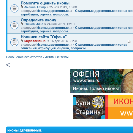
Помогите оценить иконы.
Иманов Тахир
» 25 ноя 2019, 16:00
в форуме
Иконы деревянные.
»
- Старинные деревянные иконы: оп
атрибуция, оценка, вопросы.
Определите икону
Юшков Илья
» 24 ноя 2019, 13:19
в форуме
Иконы деревянные.
»
- Старинные деревянные иконы: оп
атрибуция, оценка, вопросы.
Новинки сайта "Офеня"
KupiStarinu.ru
» 16 дек 2014, 21:31
в форуме
Иконы деревянные.
»
- Старинные деревянные иконы:
описания, атрибуция, оценка, вопросы.
Сообщения без ответов
•
Активные темы
<
ИКОНЫ ДЕРЕВЯННЫЕ.