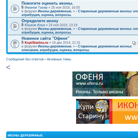
Помогите оценить иконы.
Иманов Тахир
» 25 ноя 2019, 16:00
в форуме
Иконы деревянные.
»
- Старинные деревянные иконы: оп
атрибуция, оценка, вопросы.
Определите икону
Юшков Илья
» 24 ноя 2019, 13:19
в форуме
Иконы деревянные.
»
- Старинные деревянные иконы: оп
атрибуция, оценка, вопросы.
Новинки сайта "Офеня"
KupiStarinu.ru
» 16 дек 2014, 21:31
в форуме
Иконы деревянные.
»
- Старинные деревянные иконы:
описания, атрибуция, оценка, вопросы.
Сообщения без ответов
•
Активные темы
<
ИКОНЫ ДЕРЕВЯННЫЕ.