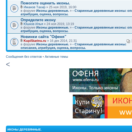
Помогите оценить иконы.
Иманов Тахир
» 25 ноя 2019, 16:00
в форуме
Иконы деревянные.
»
- Старинные деревянные иконы: оп
атрибуция, оценка, вопросы.
Определите икону
Юшков Илья
» 24 ноя 2019, 13:19
в форуме
Иконы деревянные.
»
- Старинные деревянные иконы: оп
атрибуция, оценка, вопросы.
Новинки сайта "Офеня"
KupiStarinu.ru
» 16 дек 2014, 21:31
в форуме
Иконы деревянные.
»
- Старинные деревянные иконы:
описания, атрибуция, оценка, вопросы.
Сообщения без ответов
•
Активные темы
<
ИКОНЫ ДЕРЕВЯННЫЕ.