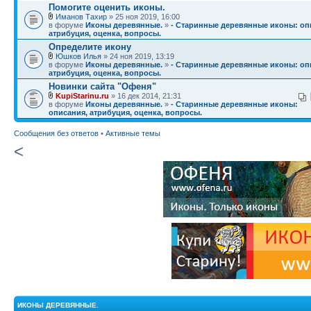
Помогите оценить иконы.
Иманов Тахир
» 25 ноя 2019, 16:00
в форуме
Иконы деревянные.
»
- Старинные деревянные иконы: оп
атрибуция, оценка, вопросы.
Определите икону
Юшков Илья
» 24 ноя 2019, 13:19
в форуме
Иконы деревянные.
»
- Старинные деревянные иконы: оп
атрибуция, оценка, вопросы.
Новинки сайта "Офеня"
KupiStarinu.ru
» 16 дек 2014, 21:31
в форуме
Иконы деревянные.
»
- Старинные деревянные иконы:
описания, атрибуция, оценка, вопросы.
Сообщения без ответов
•
Активные темы
<
ИКОНЫ ДЕРЕВЯННЫЕ.