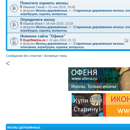
Помогите оценить иконы.
Иманов Тахир
» 25 ноя 2019, 16:00
в форуме
Иконы деревянные.
»
- Старинные деревянные иконы: оп
атрибуция, оценка, вопросы.
Определите икону
Юшков Илья
» 24 ноя 2019, 13:19
в форуме
Иконы деревянные.
»
- Старинные деревянные иконы: оп
атрибуция, оценка, вопросы.
Новинки сайта "Офеня"
KupiStarinu.ru
» 16 дек 2014, 21:31
в форуме
Иконы деревянные.
»
- Старинные деревянные иконы:
описания, атрибуция, оценка, вопросы.
Сообщения без ответов
•
Активные темы
<
ИКОНЫ ДЕРЕВЯННЫЕ.