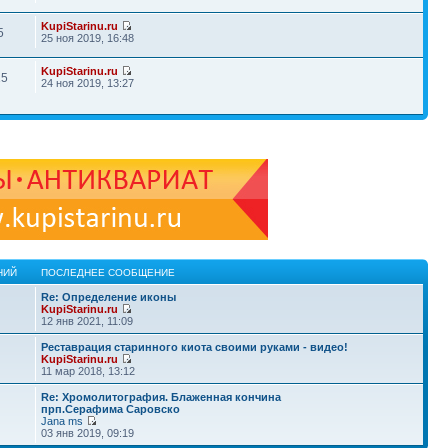
KupiStarinu.ru
5
25 ноя 2019, 16:48
KupiStarinu.ru
15
24 ноя 2019, 13:27
НИЙ
ПОСЛЕДНЕЕ СООБЩЕНИЕ
Re: Определение иконы
KupiStarinu.ru
12 янв 2021, 11:09
Реставрация старинного киота своими руками - видео!
KupiStarinu.ru
11 мар 2018, 13:12
Re: Хромолитография. Блаженная кончина
прп.Серафима Саровско
Jana ms
03 янв 2019, 09:19