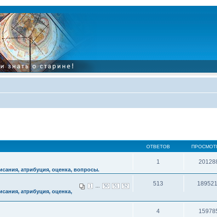
ОТВЕТОВ
ПРОСМОТ
1
20128
сания, атрибуция, оценка, вопросы.
513
18952
...
1
50
51
52
сания, атрибуция, оценка,
4
15978