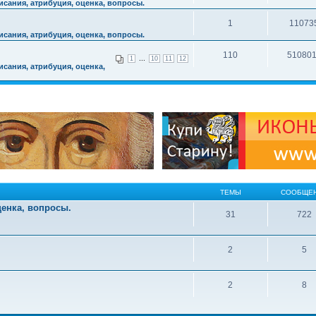
сания, атрибуция, оценка, вопросы.
1
11073
сания, атрибуция, оценка, вопросы.
110
51080
...
1
10
11
12
сания, атрибуция, оценка,
ТЕМЫ
СООБЩЕ
ценка, вопросы.
31
722
2
5
2
8