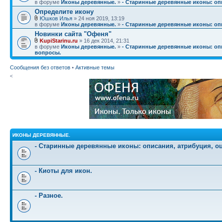
в форуме
Иконы деревянные.
»
- Старинные деревянные иконы: опи
Определите икону
Юшков Илья
» 24 ноя 2019, 13:19
в форуме
Иконы деревянные.
»
- Старинные деревянные иконы: опи
Новинки сайта "Офеня"
KupiStarinu.ru
» 16 дек 2014, 21:31
в форуме
Иконы деревянные.
»
- Старинные деревянные иконы: опи
вопросы.
Сообщения без ответов
•
Активные темы
<
ИКОНЫ ДЕРЕВЯННЫЕ.
- Старинные деревянные иконы: описания, атрибуция, о
- Киоты для икон.
- Разное.