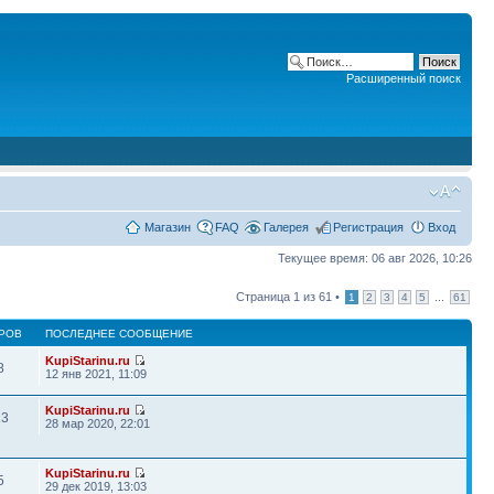
Расширенный поиск
Магазин
FAQ
Галерея
Регистрация
Вход
Текущее время: 06 авг 2026, 10:26
Страница
1
из
61
•
...
1
2
3
4
5
61
РОВ
ПОСЛЕДНЕЕ СООБЩЕНИЕ
KupiStarinu.ru
8
12 янв 2021, 11:09
KupiStarinu.ru
13
28 мар 2020, 22:01
KupiStarinu.ru
5
29 дек 2019, 13:03