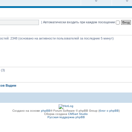
0
0
|
Автоматически входить при каждом посещении
 гостей: 2348 (основано на активности пользователей за последние 5 минут)
(3)
ков Вадим
Создано на основе
phpBB
® Forum Software © phpBB Group (
блог о phpBB
)
Сборка создана
CMSart Studio
Русская поддержка phpBB