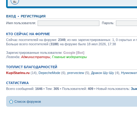
ВХОД
•
РЕГИСТРАЦИЯ
Имя пользователя:
Пароль:
КТО СЕЙЧАС НА ФОРУМЕ
Сейчас посетителей на форуме:
2349
, из них зарегистрированных: 1, 0 скрытых и
Больше всего посетителей (
3188
) на форуме было 18 июл 2026, 17:38
Зарегистрированные пользователи:
Google [Bot]
Легенда:
Администраторы
,
Главные модераторы
ТОПЛИСТ БЛАГОДАРНОСТЕЙ
KupiStarinu.ru
(14),
DepecheMode
(6),
prervectew
(5),
Дракон Шу-Шу
(4),
Нумизмат
СТАТИСТИКА
Всего сообщений:
1646
• Тем:
305
• Пользователей:
409
• Новый пользователь:
Зы
Список форумов