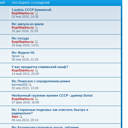
НИЙ
ПОСЛЕДНЕЕ СООБЩЕНИЕ
1 рубль СССР бумажный.
KupiStarinu.ru
03 янв 2016, 19:38
Re: ампула из земли
KupiStarinu.ru
16 дек 2016, 22:34
Re: посуда
KupiStarinu.ru
20 мар 2016, 13:51
Re: Флакон Н1
Sever
08 янв 2016, 21:20
У вас продается славянский шкаф?
KupiStarinu.ru
14 май 2013, 20:09
Re: Помогите с определением ремня
borman033
03 апр 2015, 13:28
Необычный грузовик времен СССР - думпер Dutra!
KupiStarinu.ru
07 фев 2018, 16:06
Re: Старинные подковы: как очистить быстро и
радикально?
Alex
06 сен 2013, 20:14
Re: Коллекция страховых досок, табличек.