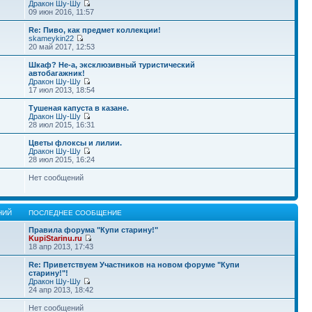
Дракон Шу-Шу
09 июн 2016, 11:57
Re: Пиво, как предмет коллекции!
skameykin22
20 май 2017, 12:53
Шкаф? Не-а, эксклюзивный туристический
автобагажник!
Дракон Шу-Шу
17 июл 2013, 18:54
Тушеная капуста в казане.
Дракон Шу-Шу
28 июл 2015, 16:31
Цветы флоксы и лилии.
Дракон Шу-Шу
28 июл 2015, 16:24
Нет сообщений
НИЙ
ПОСЛЕДНЕЕ СООБЩЕНИЕ
Правила форума "Купи старину!"
KupiStarinu.ru
18 апр 2013, 17:43
Re: Приветствуем Участников на новом форуме "Купи
старину!"!
Дракон Шу-Шу
24 апр 2013, 18:42
Нет сообщений