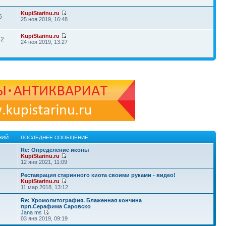
KupiStarinu.ru
6
25 ноя 2019, 16:48
KupiStarinu.ru
42
24 ноя 2019, 13:27
НИЙ
ПОСЛЕДНЕЕ СООБЩЕНИЕ
Re: Определение иконы
KupiStarinu.ru
12 янв 2021, 11:09
Реставрация старинного киота своими руками - видео!
KupiStarinu.ru
11 мар 2018, 13:12
Re: Хромолитография. Блаженная кончина
прп.Серафима Саровско
Jana ms
03 янв 2019, 09:19