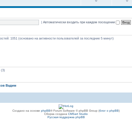
0
0
|
Автоматически входить при каждом посещении
 гостей: 1051 (основано на активности пользователей за последние 5 минут)
(3)
ков Вадим
Создано на основе
phpBB
® Forum Software © phpBB Group (
блог о phpBB
)
Сборка создана
CMSart Studio
Русская поддержка phpBB