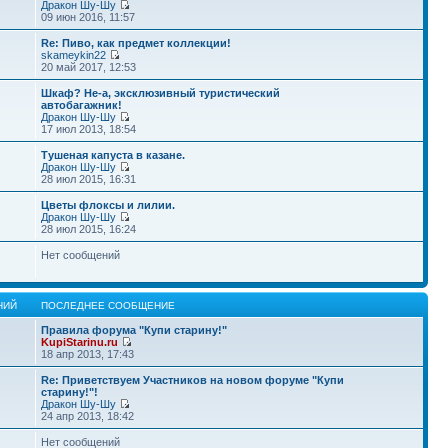
Дракон Шу-Шу
09 июн 2016, 11:57
Re: Пиво, как предмет коллекции!
skameykin22
20 май 2017, 12:53
Шкаф? Не-а, эксклюзивный туристический
автобагажник!
Дракон Шу-Шу
17 июл 2013, 18:54
Тушеная капуста в казане.
Дракон Шу-Шу
28 июл 2015, 16:31
Цветы флоксы и лилии.
Дракон Шу-Шу
28 июл 2015, 16:24
Нет сообщений
НИЙ
ПОСЛЕДНЕЕ СООБЩЕНИЕ
Правила форума "Купи старину!"
KupiStarinu.ru
18 апр 2013, 17:43
Re: Приветствуем Участников на новом форуме "Купи
старину!"!
Дракон Шу-Шу
24 апр 2013, 18:42
Нет сообщений