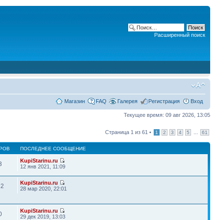
Расширенный поиск
Магазин
FAQ
Галерея
Регистрация
Вход
Текущее время: 09 авг 2026, 13:05
Страница
1
из
61
•
...
1
2
3
4
5
61
РОВ
ПОСЛЕДНЕЕ СООБЩЕНИЕ
KupiStarinu.ru
3
12 янв 2021, 11:09
KupiStarinu.ru
22
28 мар 2020, 22:01
KupiStarinu.ru
0
29 дек 2019, 13:03