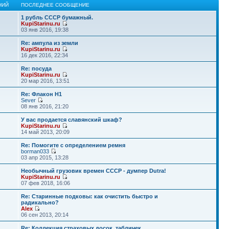
НИЙ
ПОСЛЕДНЕЕ СООБЩЕНИЕ
1 рубль СССР бумажный.
KupiStarinu.ru
03 янв 2016, 19:38
Re: ампула из земли
KupiStarinu.ru
16 дек 2016, 22:34
Re: посуда
KupiStarinu.ru
20 мар 2016, 13:51
Re: Флакон Н1
Sever
08 янв 2016, 21:20
У вас продается славянский шкаф?
KupiStarinu.ru
14 май 2013, 20:09
Re: Помогите с определением ремня
borman033
03 апр 2015, 13:28
Необычный грузовик времен СССР - думпер Dutra!
KupiStarinu.ru
07 фев 2018, 16:06
Re: Старинные подковы: как очистить быстро и
радикально?
Alex
06 сен 2013, 20:14
Re: Коллекция страховых досок, табличек.