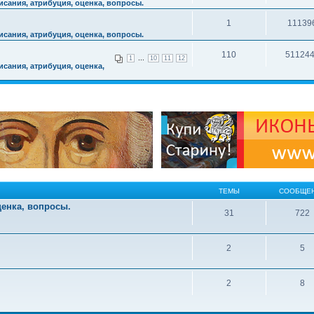
сания, атрибуция, оценка, вопросы.
1
11139
сания, атрибуция, оценка, вопросы.
110
51124
...
1
10
11
12
сания, атрибуция, оценка,
ТЕМЫ
СООБЩЕ
ценка, вопросы.
31
722
2
5
2
8