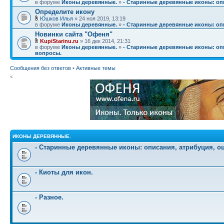
в форуме
Иконы деревянные.
»
- Старинные деревянные иконы: опи
Определите икону
Юшков Илья
» 24 ноя 2019, 13:19
в форуме
Иконы деревянные.
»
- Старинные деревянные иконы: опи
Новинки сайта "Офеня"
KupiStarinu.ru
» 16 дек 2014, 21:31
в форуме
Иконы деревянные.
»
- Старинные деревянные иконы: опи
вопросы.
Сообщения без ответов
•
Активные темы
<
ИКОНЫ ДЕРЕВЯННЫЕ.
- Старинные деревянные иконы: описания, атрибуция, о
- Киоты для икон.
- Разное.