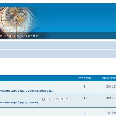
ОТВЕТОВ
ПРОСМОТ
1
20302
сания, атрибуция, оценка, вопросы.
513
18998
...
1
50
51
52
сания, атрибуция, оценка,
4
16075