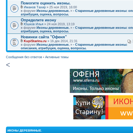
Помогите оценить иконы.
Иманов Тахир
» 25 ноя 2019, 16:00
в форуме
Иконы деревянные.
»
- Старинные деревянные иконы: оп
атрибуция, оценка, вопросы.
Определите икону
Юшков Илья
» 24 ноя 2019, 13:19
в форуме
Иконы деревянные.
»
- Старинные деревянные иконы: оп
атрибуция, оценка, вопросы.
Новинки сайта "Офеня"
KupiStarinu.ru
» 16 дек 2014, 21:31
в форуме
Иконы деревянные.
»
- Старинные деревянные иконы:
описания, атрибуция, оценка, вопросы.
Сообщения без ответов
•
Активные темы
<
ИКОНЫ ДЕРЕВЯННЫЕ.