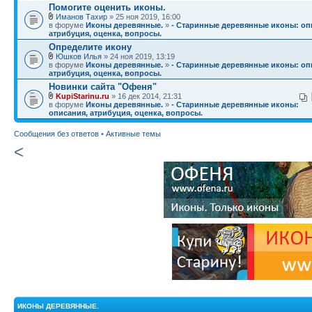
Помогите оценить иконы.
Иманов Тахир
» 25 ноя 2019, 16:00
в форуме
Иконы деревянные.
»
- Старинные деревянные иконы: оп
атрибуция, оценка, вопросы.
Определите икону
Юшков Илья
» 24 ноя 2019, 13:19
в форуме
Иконы деревянные.
»
- Старинные деревянные иконы: оп
атрибуция, оценка, вопросы.
Новинки сайта "Офеня"
KupiStarinu.ru
» 16 дек 2014, 21:31
в форуме
Иконы деревянные.
»
- Старинные деревянные иконы:
описания, атрибуция, оценка, вопросы.
Сообщения без ответов
•
Активные темы
<
ИКОНЫ ДЕРЕВЯННЫЕ.