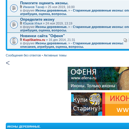
Помогите оценить иконы.
Иманов Тахир
» 25 ноя 2019, 16:00
в форуме
Иконы деревянные.
»
- Старинные деревянные иконы: оп
атрибуция, оценка, вопросы.
Определите икону
Юшков Илья
» 24 ноя 2019, 13:19
в форуме
Иконы деревянные.
»
- Старинные деревянные иконы: оп
атрибуция, оценка, вопросы.
Новинки сайта "Офеня"
KupiStarinu.ru
» 16 дек 2014, 21:31
в форуме
Иконы деревянные.
»
- Старинные деревянные иконы:
описания, атрибуция, оценка, вопросы.
Сообщения без ответов
•
Активные темы
<
ИКОНЫ ДЕРЕВЯННЫЕ.