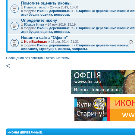
Помогите оценить иконы.
Иманов Тахир
» 25 ноя 2019, 16:00
в форуме
Иконы деревянные.
»
- Старинные деревянные иконы: оп
атрибуция, оценка, вопросы.
Определите икону
Юшков Илья
» 24 ноя 2019, 13:19
в форуме
Иконы деревянные.
»
- Старинные деревянные иконы: оп
атрибуция, оценка, вопросы.
Новинки сайта "Офеня"
KupiStarinu.ru
» 16 дек 2014, 21:31
в форуме
Иконы деревянные.
»
- Старинные деревянные иконы:
описания, атрибуция, оценка, вопросы.
Сообщения без ответов
•
Активные темы
<
ИКОНЫ ДЕРЕВЯННЫЕ.