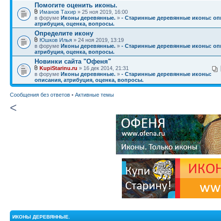
Помогите оценить иконы.
Иманов Тахир
» 25 ноя 2019, 16:00
в форуме
Иконы деревянные.
»
- Старинные деревянные иконы: оп
атрибуция, оценка, вопросы.
Определите икону
Юшков Илья
» 24 ноя 2019, 13:19
в форуме
Иконы деревянные.
»
- Старинные деревянные иконы: оп
атрибуция, оценка, вопросы.
Новинки сайта "Офеня"
KupiStarinu.ru
» 16 дек 2014, 21:31
в форуме
Иконы деревянные.
»
- Старинные деревянные иконы:
описания, атрибуция, оценка, вопросы.
Сообщения без ответов
•
Активные темы
<
ИКОНЫ ДЕРЕВЯННЫЕ.