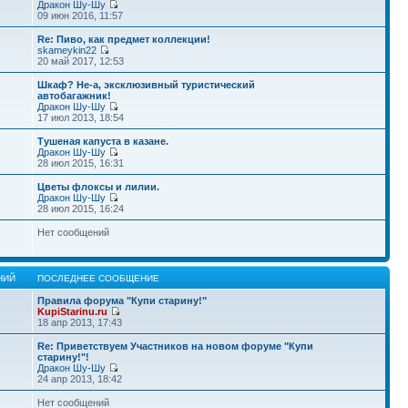
Дракон Шу-Шу
09 июн 2016, 11:57
Re: Пиво, как предмет коллекции!
skameykin22
20 май 2017, 12:53
Шкаф? Не-а, эксклюзивный туристический
автобагажник!
Дракон Шу-Шу
17 июл 2013, 18:54
Тушеная капуста в казане.
Дракон Шу-Шу
28 июл 2015, 16:31
Цветы флоксы и лилии.
Дракон Шу-Шу
28 июл 2015, 16:24
Нет сообщений
НИЙ
ПОСЛЕДНЕЕ СООБЩЕНИЕ
Правила форума "Купи старину!"
KupiStarinu.ru
18 апр 2013, 17:43
Re: Приветствуем Участников на новом форуме "Купи
старину!"!
Дракон Шу-Шу
24 апр 2013, 18:42
Нет сообщений