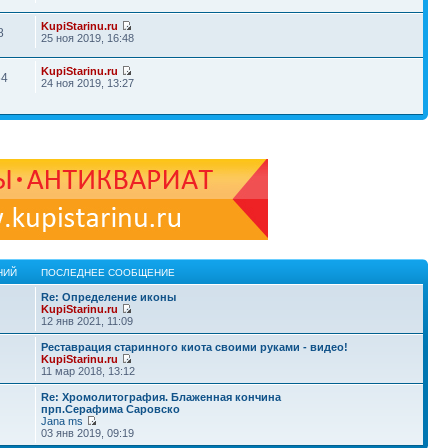
KupiStarinu.ru
8
25 ноя 2019, 16:48
KupiStarinu.ru
64
24 ноя 2019, 13:27
НИЙ
ПОСЛЕДНЕЕ СООБЩЕНИЕ
Re: Определение иконы
KupiStarinu.ru
12 янв 2021, 11:09
Реставрация старинного киота своими руками - видео!
KupiStarinu.ru
11 мар 2018, 13:12
Re: Хромолитография. Блаженная кончина
прп.Серафима Саровско
Jana ms
03 янв 2019, 09:19