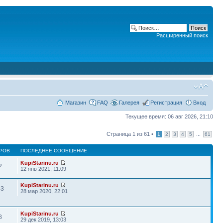
Расширенный поиск
Магазин
FAQ
Галерея
Регистрация
Вход
Текущее время: 06 авг 2026, 21:10
Страница
1
из
61
•
...
1
2
3
4
5
61
РОВ
ПОСЛЕДНЕЕ СООБЩЕНИЕ
KupiStarinu.ru
2
12 янв 2021, 11:09
KupiStarinu.ru
43
28 мар 2020, 22:01
KupiStarinu.ru
8
29 дек 2019, 13:03