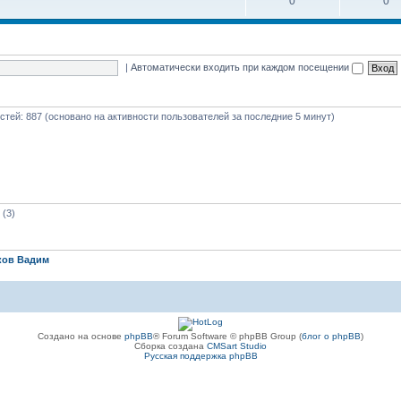
0
0
|
Автоматически входить при каждом посещении
гостей: 887 (основано на активности пользователей за последние 5 минут)
(3)
ков Вадим
Создано на основе
phpBB
® Forum Software © phpBB Group (
блог о phpBB
)
Сборка создана
CMSart Studio
Русская поддержка phpBB