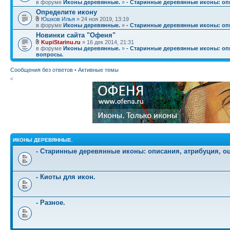
в форуме
Иконы деревянные.
»
- Старинные деревянные иконы: опи
Определите икону
Юшков Илья
» 24 ноя 2019, 13:19
в форуме
Иконы деревянные.
»
- Старинные деревянные иконы: опи
Новинки сайта "Офеня"
KupiStarinu.ru
» 16 дек 2014, 21:31
в форуме
Иконы деревянные.
»
- Старинные деревянные иконы: опи
вопросы.
Сообщения без ответов
•
Активные темы
<
ИКОНЫ ДЕРЕВЯННЫЕ.
- Старинные деревянные иконы: описания, атрибуция, о
- Киоты для икон.
- Разное.