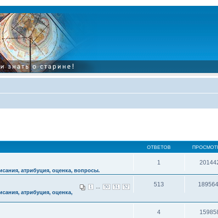
ОТВЕТОВ
ПРОСМОТ
1
20144
сания, атрибуция, оценка, вопросы.
513
18956
...
1
50
51
52
сания, атрибуция, оценка,
4
15985