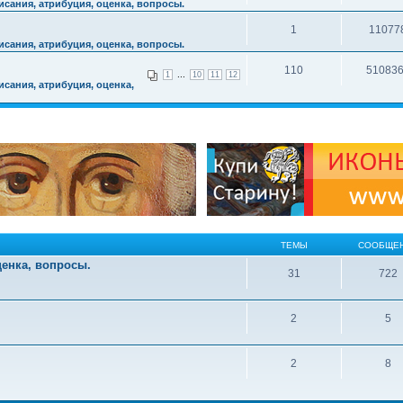
сания, атрибуция, оценка, вопросы.
1
11077
сания, атрибуция, оценка, вопросы.
110
51083
...
1
10
11
12
сания, атрибуция, оценка,
ТЕМЫ
СООБЩЕ
ценка, вопросы.
31
722
2
5
2
8