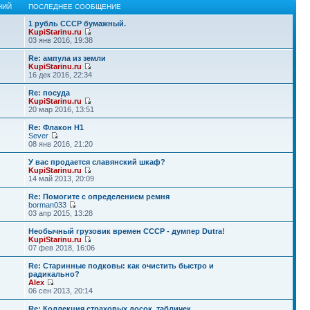
НИЙ
ПОСЛЕДНЕЕ СООБЩЕНИЕ
1 рубль СССР бумажный.
KupiStarinu.ru
03 янв 2016, 19:38
Re: ампула из земли
KupiStarinu.ru
16 дек 2016, 22:34
Re: посуда
KupiStarinu.ru
20 мар 2016, 13:51
Re: Флакон Н1
Sever
08 янв 2016, 21:20
У вас продается славянский шкаф?
KupiStarinu.ru
14 май 2013, 20:09
Re: Помогите с определением ремня
borman033
03 апр 2015, 13:28
Необычный грузовик времен СССР - думпер Dutra!
KupiStarinu.ru
07 фев 2018, 16:06
Re: Старинные подковы: как очистить быстро и
радикально?
Alex
06 сен 2013, 20:14
Re: Коллекция страховых досок, табличек.