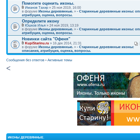
Помогите оценить иконы.
Иманов Тахир
» 25 ноя 2019, 16:00
в форуме
Иконы деревянные.
»
- Старинные деревянные иконы: оп
атрибуция, оценка, вопросы.
Определите икону
Юшков Илья
» 24 ноя 2019, 13:19
в форуме
Иконы деревянные.
»
- Старинные деревянные иконы: оп
атрибуция, оценка, вопросы.
Новинки сайта "Офеня"
KupiStarinu.ru
» 16 дек 2014, 21:31
в форуме
Иконы деревянные.
»
- Старинные деревянные иконы:
описания, атрибуция, оценка, вопросы.
Сообщения без ответов
•
Активные темы
<
ИКОНЫ ДЕРЕВЯННЫЕ.