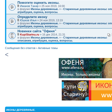
Помогите оценить иконы.
Иманов Тахир
» 25 ноя 2019, 16:00
в форуме
Иконы деревянные.
»
- Старинные деревянные иконы: оп
атрибуция, оценка, вопросы.
Определите икону
Юшков Илья
» 24 ноя 2019, 13:19
в форуме
Иконы деревянные.
»
- Старинные деревянные иконы: оп
атрибуция, оценка, вопросы.
Новинки сайта "Офеня"
KupiStarinu.ru
» 16 дек 2014, 21:31
в форуме
Иконы деревянные.
»
- Старинные деревянные иконы:
описания, атрибуция, оценка, вопросы.
Сообщения без ответов
•
Активные темы
<
ИКОНЫ ДЕРЕВЯННЫЕ.