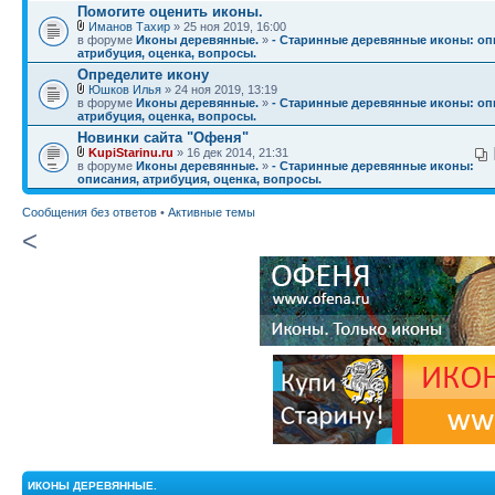
Помогите оценить иконы.
Иманов Тахир
» 25 ноя 2019, 16:00
в форуме
Иконы деревянные.
»
- Старинные деревянные иконы: оп
атрибуция, оценка, вопросы.
Определите икону
Юшков Илья
» 24 ноя 2019, 13:19
в форуме
Иконы деревянные.
»
- Старинные деревянные иконы: оп
атрибуция, оценка, вопросы.
Новинки сайта "Офеня"
KupiStarinu.ru
» 16 дек 2014, 21:31
в форуме
Иконы деревянные.
»
- Старинные деревянные иконы:
описания, атрибуция, оценка, вопросы.
Сообщения без ответов
•
Активные темы
<
ИКОНЫ ДЕРЕВЯННЫЕ.