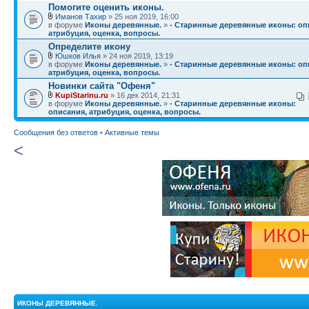
Помогите оценить иконы.
Иманов Тахир
» 25 ноя 2019, 16:00
в форуме
Иконы деревянные.
»
- Старинные деревянные иконы: оп
атрибуция, оценка, вопросы.
Определите икону
Юшков Илья
» 24 ноя 2019, 13:19
в форуме
Иконы деревянные.
»
- Старинные деревянные иконы: оп
атрибуция, оценка, вопросы.
Новинки сайта "Офеня"
KupiStarinu.ru
» 16 дек 2014, 21:31
в форуме
Иконы деревянные.
»
- Старинные деревянные иконы:
описания, атрибуция, оценка, вопросы.
Сообщения без ответов
•
Активные темы
<
ИКОНЫ ДЕРЕВЯННЫЕ.