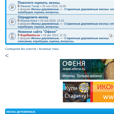
Помогите оценить иконы.
Иманов Тахир
» 25 ноя 2019, 16:00
в форуме
Иконы деревянные.
»
- Старинные деревянные иконы: оп
атрибуция, оценка, вопросы.
Определите икону
Юшков Илья
» 24 ноя 2019, 13:19
в форуме
Иконы деревянные.
»
- Старинные деревянные иконы: оп
атрибуция, оценка, вопросы.
Новинки сайта "Офеня"
KupiStarinu.ru
» 16 дек 2014, 21:31
в форуме
Иконы деревянные.
»
- Старинные деревянные иконы:
описания, атрибуция, оценка, вопросы.
Сообщения без ответов
•
Активные темы
<
ИКОНЫ ДЕРЕВЯННЫЕ.