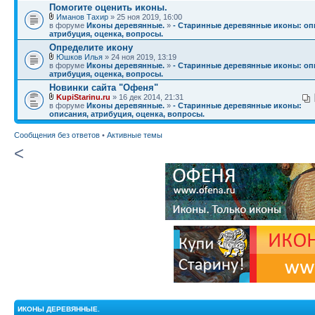
Помогите оценить иконы.
Иманов Тахир
» 25 ноя 2019, 16:00
в форуме
Иконы деревянные.
»
- Старинные деревянные иконы: оп
атрибуция, оценка, вопросы.
Определите икону
Юшков Илья
» 24 ноя 2019, 13:19
в форуме
Иконы деревянные.
»
- Старинные деревянные иконы: оп
атрибуция, оценка, вопросы.
Новинки сайта "Офеня"
KupiStarinu.ru
» 16 дек 2014, 21:31
в форуме
Иконы деревянные.
»
- Старинные деревянные иконы:
описания, атрибуция, оценка, вопросы.
Сообщения без ответов
•
Активные темы
<
ИКОНЫ ДЕРЕВЯННЫЕ.