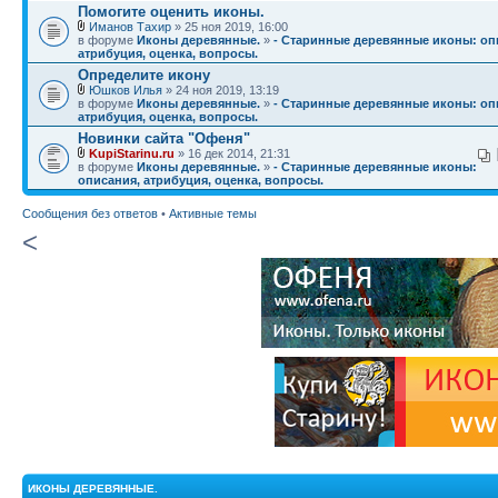
Помогите оценить иконы.
Иманов Тахир
» 25 ноя 2019, 16:00
в форуме
Иконы деревянные.
»
- Старинные деревянные иконы: оп
атрибуция, оценка, вопросы.
Определите икону
Юшков Илья
» 24 ноя 2019, 13:19
в форуме
Иконы деревянные.
»
- Старинные деревянные иконы: оп
атрибуция, оценка, вопросы.
Новинки сайта "Офеня"
KupiStarinu.ru
» 16 дек 2014, 21:31
в форуме
Иконы деревянные.
»
- Старинные деревянные иконы:
описания, атрибуция, оценка, вопросы.
Сообщения без ответов
•
Активные темы
<
ИКОНЫ ДЕРЕВЯННЫЕ.