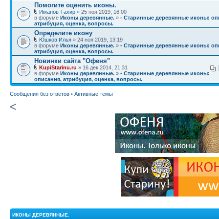
Помогите оценить иконы.
Иманов Тахир
» 25 ноя 2019, 16:00
в форуме
Иконы деревянные.
»
- Старинные деревянные иконы: оп
атрибуция, оценка, вопросы.
Определите икону
Юшков Илья
» 24 ноя 2019, 13:19
в форуме
Иконы деревянные.
»
- Старинные деревянные иконы: оп
атрибуция, оценка, вопросы.
Новинки сайта "Офеня"
KupiStarinu.ru
» 16 дек 2014, 21:31
в форуме
Иконы деревянные.
»
- Старинные деревянные иконы:
описания, атрибуция, оценка, вопросы.
Сообщения без ответов
•
Активные темы
<
ИКОНЫ ДЕРЕВЯННЫЕ.