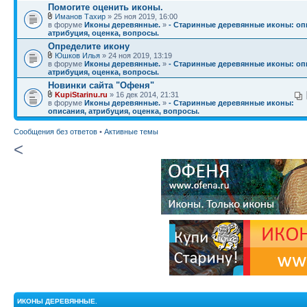
Помогите оценить иконы.
Иманов Тахир
» 25 ноя 2019, 16:00
в форуме
Иконы деревянные.
»
- Старинные деревянные иконы: оп
атрибуция, оценка, вопросы.
Определите икону
Юшков Илья
» 24 ноя 2019, 13:19
в форуме
Иконы деревянные.
»
- Старинные деревянные иконы: оп
атрибуция, оценка, вопросы.
Новинки сайта "Офеня"
KupiStarinu.ru
» 16 дек 2014, 21:31
в форуме
Иконы деревянные.
»
- Старинные деревянные иконы:
описания, атрибуция, оценка, вопросы.
Сообщения без ответов
•
Активные темы
<
ИКОНЫ ДЕРЕВЯННЫЕ.