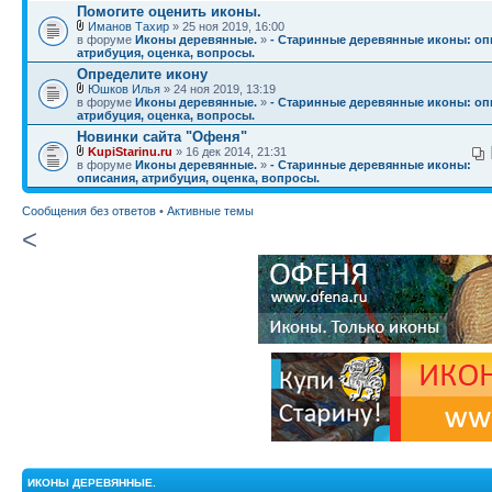
Помогите оценить иконы.
Иманов Тахир
» 25 ноя 2019, 16:00
в форуме
Иконы деревянные.
»
- Старинные деревянные иконы: оп
атрибуция, оценка, вопросы.
Определите икону
Юшков Илья
» 24 ноя 2019, 13:19
в форуме
Иконы деревянные.
»
- Старинные деревянные иконы: оп
атрибуция, оценка, вопросы.
Новинки сайта "Офеня"
KupiStarinu.ru
» 16 дек 2014, 21:31
в форуме
Иконы деревянные.
»
- Старинные деревянные иконы:
описания, атрибуция, оценка, вопросы.
Сообщения без ответов
•
Активные темы
<
ИКОНЫ ДЕРЕВЯННЫЕ.