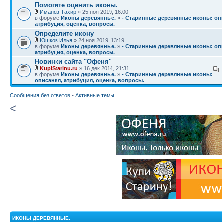
Помогите оценить иконы.
Иманов Тахир
» 25 ноя 2019, 16:00
в форуме
Иконы деревянные.
»
- Старинные деревянные иконы: оп
атрибуция, оценка, вопросы.
Определите икону
Юшков Илья
» 24 ноя 2019, 13:19
в форуме
Иконы деревянные.
»
- Старинные деревянные иконы: оп
атрибуция, оценка, вопросы.
Новинки сайта "Офеня"
KupiStarinu.ru
» 16 дек 2014, 21:31
в форуме
Иконы деревянные.
»
- Старинные деревянные иконы:
описания, атрибуция, оценка, вопросы.
Сообщения без ответов
•
Активные темы
<
ИКОНЫ ДЕРЕВЯННЫЕ.