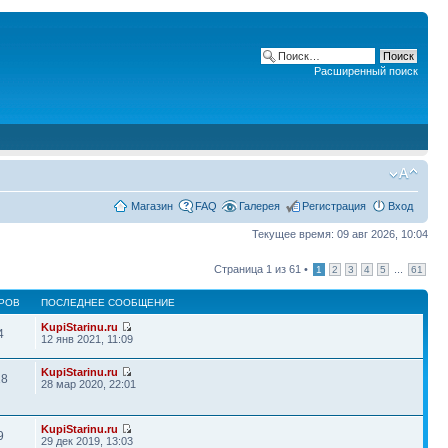
Расширенный поиск
Магазин
FAQ
Галерея
Регистрация
Вход
Текущее время: 09 авг 2026, 10:04
Страница
1
из
61
•
...
1
2
3
4
5
61
РОВ
ПОСЛЕДНЕЕ СООБЩЕНИЕ
KupiStarinu.ru
4
12 янв 2021, 11:09
KupiStarinu.ru
18
28 мар 2020, 22:01
KupiStarinu.ru
9
29 дек 2019, 13:03