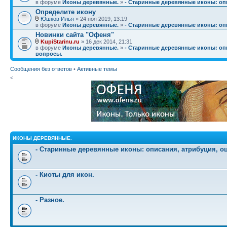
в форуме
Иконы деревянные.
»
- Старинные деревянные иконы: опи
Определите икону
Юшков Илья
» 24 ноя 2019, 13:19
в форуме
Иконы деревянные.
»
- Старинные деревянные иконы: опи
Новинки сайта "Офеня"
KupiStarinu.ru
» 16 дек 2014, 21:31
в форуме
Иконы деревянные.
»
- Старинные деревянные иконы: опи
вопросы.
Сообщения без ответов
•
Активные темы
<
ИКОНЫ ДЕРЕВЯННЫЕ.
- Старинные деревянные иконы: описания, атрибуция, о
- Киоты для икон.
- Разное.