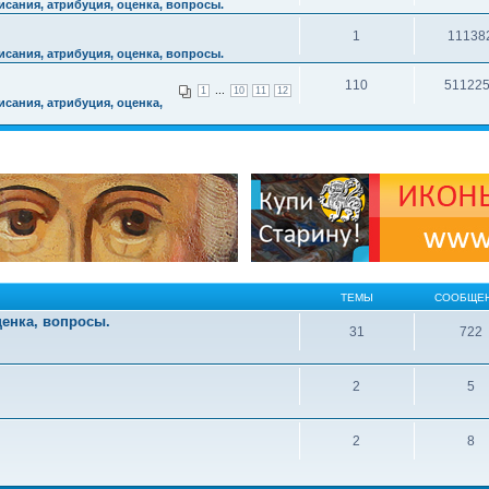
сания, атрибуция, оценка, вопросы.
1
11138
сания, атрибуция, оценка, вопросы.
110
51122
...
1
10
11
12
сания, атрибуция, оценка,
ТЕМЫ
СООБЩЕ
ценка, вопросы.
31
722
2
5
2
8