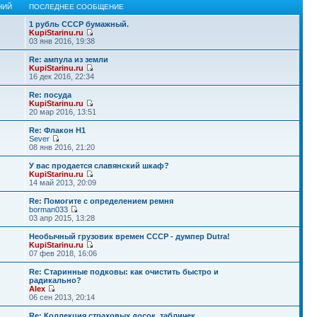
НИЙ
ПОСЛЕДНЕЕ СООБЩЕНИЕ
1 рубль СССР бумажный.
KupiStarinu.ru
03 янв 2016, 19:38
Re: ампула из земли
KupiStarinu.ru
16 дек 2016, 22:34
Re: посуда
KupiStarinu.ru
20 мар 2016, 13:51
Re: Флакон Н1
Sever
08 янв 2016, 21:20
У вас продается славянский шкаф?
KupiStarinu.ru
14 май 2013, 20:09
Re: Помогите с определением ремня
borman033
03 апр 2015, 13:28
Необычный грузовик времен СССР - думпер Dutra!
KupiStarinu.ru
07 фев 2018, 16:06
Re: Старинные подковы: как очистить быстро и
радикально?
Alex
06 сен 2013, 20:14
Re: Коллекция страховых досок, табличек.