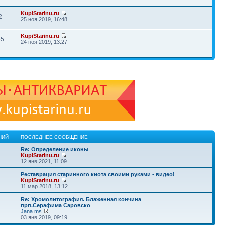
KupiStarinu.ru
2
25 ноя 2019, 16:48
KupiStarinu.ru
55
24 ноя 2019, 13:27
НИЙ
ПОСЛЕДНЕЕ СООБЩЕНИЕ
Re: Определение иконы
KupiStarinu.ru
12 янв 2021, 11:09
Реставрация старинного киота своими руками - видео!
KupiStarinu.ru
11 мар 2018, 13:12
Re: Хромолитография. Блаженная кончина
прп.Серафима Саровско
Jana ms
03 янв 2019, 09:19