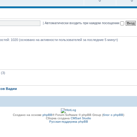
0
0
|
Автоматически входить при каждом посещении
 гостей: 1020 (основано на активности пользователей за последние 5 минут)
(3)
ков Вадим
Создано на основе
phpBB
® Forum Software © phpBB Group (
блог о phpBB
)
Сборка создана
CMSart Studio
Русская поддержка phpBB