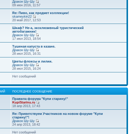
Дракон Шу-Шу
09 июн 2016, 11:57
Re: Пиво, как предмет коллекции!
skameykin22
20 май 2017, 12:53
Шкаф? Не-а, эксклюзивный туристический
автобагажник!
Дракон Шу-Шу
17 июл 2013, 18:54
Тушеная капуста в казане.
Дракон Шу-Шу
28 июл 2015, 16:31
Цветы флоксы и лилии.
Дракон Шу-Шу
28 июл 2015, 16:24
Нет сообщений
НИЙ
ПОСЛЕДНЕЕ СООБЩЕНИЕ
Правила форума "Купи старину!"
KupiStarinu.ru
18 апр 2013, 17:43
Re: Приветствуем Участников на новом форуме "Купи
старину!"!
Дракон Шу-Шу
24 апр 2013, 18:42
Нет сообщений