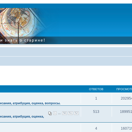
ОТВЕТОВ
ПРОСМОТ
1
20295
сания, атрибуция, оценка, вопросы.
513
18995
...
1
50
51
52
сания, атрибуция, оценка,
4
16071