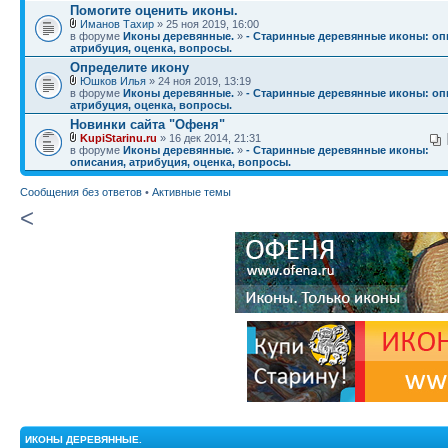
Помогите оценить иконы.
Иманов Тахир
» 25 ноя 2019, 16:00
в форуме
Иконы деревянные.
»
- Старинные деревянные иконы: оп
атрибуция, оценка, вопросы.
Определите икону
Юшков Илья
» 24 ноя 2019, 13:19
в форуме
Иконы деревянные.
»
- Старинные деревянные иконы: оп
атрибуция, оценка, вопросы.
Новинки сайта "Офеня"
KupiStarinu.ru
» 16 дек 2014, 21:31
в форуме
Иконы деревянные.
»
- Старинные деревянные иконы:
описания, атрибуция, оценка, вопросы.
Сообщения без ответов
•
Активные темы
<
ИКОНЫ ДЕРЕВЯННЫЕ.