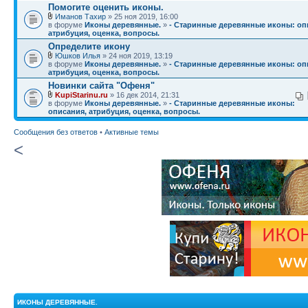
Помогите оценить иконы.
Иманов Тахир
» 25 ноя 2019, 16:00
в форуме
Иконы деревянные.
»
- Старинные деревянные иконы: оп
атрибуция, оценка, вопросы.
Определите икону
Юшков Илья
» 24 ноя 2019, 13:19
в форуме
Иконы деревянные.
»
- Старинные деревянные иконы: оп
атрибуция, оценка, вопросы.
Новинки сайта "Офеня"
KupiStarinu.ru
» 16 дек 2014, 21:31
в форуме
Иконы деревянные.
»
- Старинные деревянные иконы:
описания, атрибуция, оценка, вопросы.
Сообщения без ответов
•
Активные темы
<
ИКОНЫ ДЕРЕВЯННЫЕ.