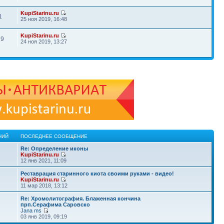
KupiStarinu.ru
1
25 ноя 2019, 16:48
KupiStarinu.ru
79
24 ноя 2019, 13:27
НИЙ
ПОСЛЕДНЕЕ СООБЩЕНИЕ
Re: Определение иконы
KupiStarinu.ru
12 янв 2021, 11:09
Реставрация старинного киота своими руками - видео!
KupiStarinu.ru
11 мар 2018, 13:12
Re: Хромолитография. Блаженная кончина
прп.Серафима Саровско
Jana ms
03 янв 2019, 09:19