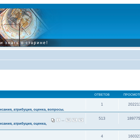
ОТВЕТОВ
ПРОСМОТ
1
20221
сания, атрибуция, оценка, вопросы.
513
18977
...
1
50
51
52
сания, атрибуция, оценка,
4
16032