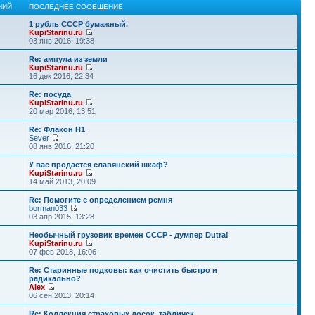
НИЙ
ПОСЛЕДНЕЕ СООБЩЕНИЕ
1 рубль СССР бумажный.
KupiStarinu.ru
03 янв 2016, 19:38
Re: ампула из земли
KupiStarinu.ru
16 дек 2016, 22:34
Re: посуда
KupiStarinu.ru
20 мар 2016, 13:51
Re: Флакон Н1
Sever
08 янв 2016, 21:20
У вас продается славянский шкаф?
KupiStarinu.ru
14 май 2013, 20:09
Re: Помогите с определением ремня
borman033
03 апр 2015, 13:28
Необычный грузовик времен СССР - думпер Dutra!
KupiStarinu.ru
07 фев 2018, 16:06
Re: Старинные подковы: как очистить быстро и
радикально?
Alex
06 сен 2013, 20:14
Re: Коллекция страховых досок, табличек.