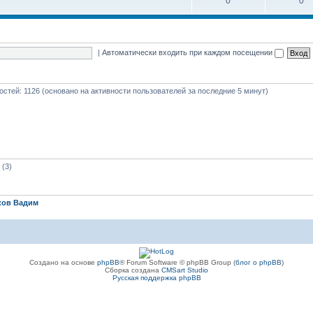
0
0
|
Автоматически входить при каждом посещении
гостей: 1126 (основано на активности пользователей за последние 5 минут)
(3)
ков Вадим
Создано на основе
phpBB
® Forum Software © phpBB Group (
блог о phpBB
)
Сборка создана
CMSart Studio
Русская поддержка phpBB