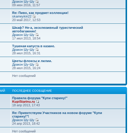
Дракон Шу-Шу
09 июн 2016, 11:57
Re: Пиво, как предмет коллекции!
skameykin22
20 май 2017, 12:53
Шкаф? Не-а, эксклюзивный туристический
автобагажник!
Дракон Шу-Шу
17 июл 2013, 18:54
Тушеная капуста в казане.
Дракон Шу-Шу
28 июл 2015, 16:31
Цветы флоксы и лилии.
Дракон Шу-Шу
28 июл 2015, 16:24
Нет сообщений
НИЙ
ПОСЛЕДНЕЕ СООБЩЕНИЕ
Правила форума "Купи старину!"
KupiStarinu.ru
18 апр 2013, 17:43
Re: Приветствуем Участников на новом форуме "Купи
старину!"!
Дракон Шу-Шу
24 апр 2013, 18:42
Нет сообщений