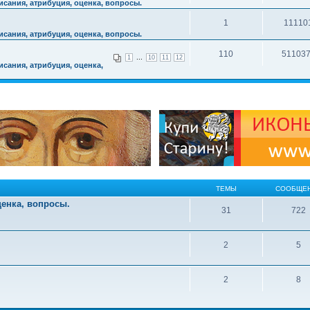
сания, атрибуция, оценка, вопросы.
1
11110
сания, атрибуция, оценка, вопросы.
110
51103
...
1
10
11
12
сания, атрибуция, оценка,
ТЕМЫ
СООБЩЕ
ценка, вопросы.
31
722
2
5
2
8