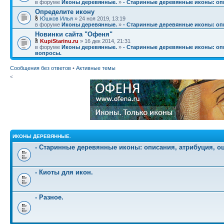
в форуме
Иконы деревянные.
»
- Старинные деревянные иконы: опи
Определите икону
Юшков Илья
» 24 ноя 2019, 13:19
в форуме
Иконы деревянные.
»
- Старинные деревянные иконы: опи
Новинки сайта "Офеня"
KupiStarinu.ru
» 16 дек 2014, 21:31
в форуме
Иконы деревянные.
»
- Старинные деревянные иконы: опи
вопросы.
Сообщения без ответов
•
Активные темы
<
ИКОНЫ ДЕРЕВЯННЫЕ.
- Старинные деревянные иконы: описания, атрибуция, о
- Киоты для икон.
- Разное.