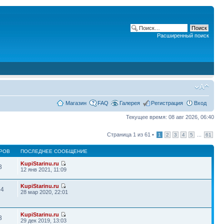
Расширенный поиск
Магазин
FAQ
Галерея
Регистрация
Вход
Текущее время: 08 авг 2026, 06:40
Страница
1
из
61
•
...
1
2
3
4
5
61
РОВ
ПОСЛЕДНЕЕ СООБЩЕНИЕ
KupiStarinu.ru
3
12 янв 2021, 11:09
KupiStarinu.ru
54
28 мар 2020, 22:01
KupiStarinu.ru
3
29 дек 2019, 13:03