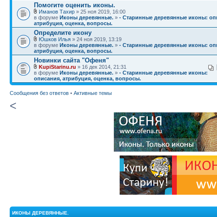
Помогите оценить иконы.
Иманов Тахир
» 25 ноя 2019, 16:00
в форуме
Иконы деревянные.
»
- Старинные деревянные иконы: оп
атрибуция, оценка, вопросы.
Определите икону
Юшков Илья
» 24 ноя 2019, 13:19
в форуме
Иконы деревянные.
»
- Старинные деревянные иконы: оп
атрибуция, оценка, вопросы.
Новинки сайта "Офеня"
KupiStarinu.ru
» 16 дек 2014, 21:31
в форуме
Иконы деревянные.
»
- Старинные деревянные иконы:
описания, атрибуция, оценка, вопросы.
Сообщения без ответов
•
Активные темы
<
ИКОНЫ ДЕРЕВЯННЫЕ.