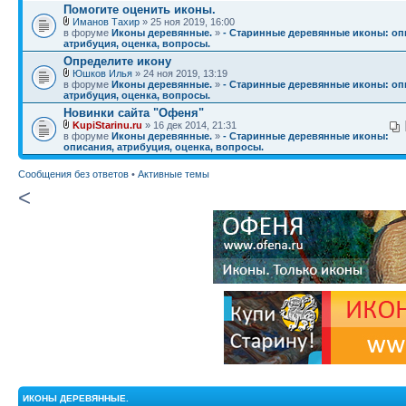
Помогите оценить иконы.
Иманов Тахир
» 25 ноя 2019, 16:00
в форуме
Иконы деревянные.
»
- Старинные деревянные иконы: оп
атрибуция, оценка, вопросы.
Определите икону
Юшков Илья
» 24 ноя 2019, 13:19
в форуме
Иконы деревянные.
»
- Старинные деревянные иконы: оп
атрибуция, оценка, вопросы.
Новинки сайта "Офеня"
KupiStarinu.ru
» 16 дек 2014, 21:31
в форуме
Иконы деревянные.
»
- Старинные деревянные иконы:
описания, атрибуция, оценка, вопросы.
Сообщения без ответов
•
Активные темы
<
ИКОНЫ ДЕРЕВЯННЫЕ.