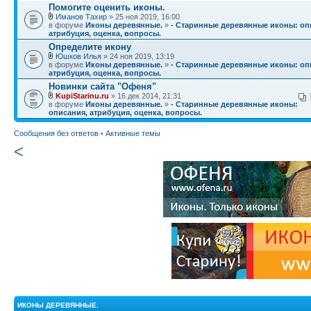
Помогите оценить иконы.
Иманов Тахир
» 25 ноя 2019, 16:00
в форуме
Иконы деревянные.
»
- Старинные деревянные иконы: оп
атрибуция, оценка, вопросы.
Определите икону
Юшков Илья
» 24 ноя 2019, 13:19
в форуме
Иконы деревянные.
»
- Старинные деревянные иконы: оп
атрибуция, оценка, вопросы.
Новинки сайта "Офеня"
KupiStarinu.ru
» 16 дек 2014, 21:31
в форуме
Иконы деревянные.
»
- Старинные деревянные иконы:
описания, атрибуция, оценка, вопросы.
Сообщения без ответов
•
Активные темы
<
ИКОНЫ ДЕРЕВЯННЫЕ.