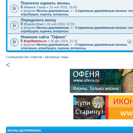
Помогите оценить иконы.
Иманов Тахир
» 25 ноя 2019, 16:00
в форуме
Иконы деревянные.
»
- Старинные деревянные иконы: оп
атрибуция, оценка, вопросы.
Определите икону
Юшков Илья
» 24 ноя 2019, 13:19
в форуме
Иконы деревянные.
»
- Старинные деревянные иконы: оп
атрибуция, оценка, вопросы.
Новинки сайта "Офеня"
KupiStarinu.ru
» 16 дек 2014, 21:31
в форуме
Иконы деревянные.
»
- Старинные деревянные иконы:
описания, атрибуция, оценка, вопросы.
Сообщения без ответов
•
Активные темы
<
ИКОНЫ ДЕРЕВЯННЫЕ.